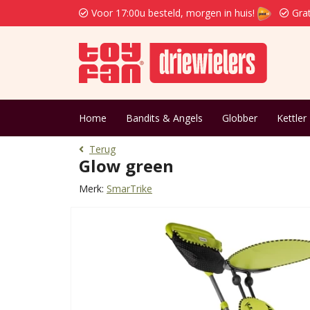
Voor 17:00u besteld, morgen in huis!
Grat
Home
Bandits & Angels
Globber
Kettler
Terug
Glow green
Merk:
SmarTrike