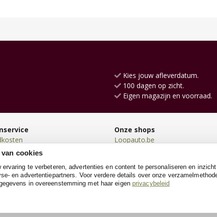
Kies jouw afleverdatum.
100 dagen op zicht.
Eigen magazijn en voorraad.
nservice
Onze shops
dkosten
Loopauto.be
en
Loopfiets.be
 van cookies
en
TrampolineXL.be
rvaring te verbeteren, advertenties en content te personaliseren en inzicht
n
Kindersteppen.be
se- en advertentiepartners. Voor verdere details over onze verzamelmethod
neren
Kinderkeukens.be
 gegevens in overeenstemming met haar eigen
privacybeleid
e
SpeeltentXL.be
Kinderkoffer.be