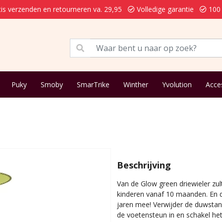
is verzenden en retourneren va. 29,95
Volledige garantie
100 
Puky
Smoby
SmarTrike
Winther
Yvolution
Acce
Beschrijving
Van de Glow green driewieler zult
kinderen vanaf 10 maanden. En da
jaren mee! Verwijder de duwstang
de voetensteun in en schakel he