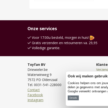
Onze services
Voor 17:00u besteld, morgen in huis!
Gratis verzenden en retourneren va. 29,95
Volledige garantie.
Toyfan BV
Klante
Driewieler.be
Verzen
Waterwinweg 9
Bezorg
Ook wij maken gebruik
7572 PD Oldenzaal
Bestell
Cookies helpen ons om jouw e
Tel. 0031-541-228000
Betale
delen je gegevens met analy
Contact
Retour
Google verwerkt ontvangen
Facebook
Garanti
Details
Instagram