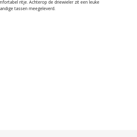
fortabel ritje. Achterop de driewieler zit een leuke
handige tassen meegeleverd.
ren vanaf 10 maanden