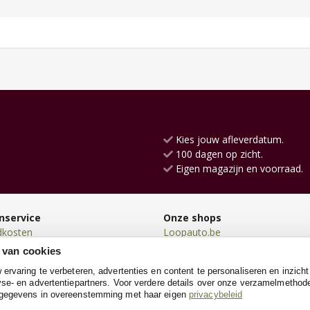
Kies jouw afleverdatum.
100 dagen op zicht.
Eigen magazijn en voorraad.
nservice
Onze shops
dkosten
Loopauto.be
en
Loopfiets.be
 van cookies
en
TrampolineXL.be
rvaring te verbeteren, advertenties en content te personaliseren en inzicht
n
Kindersteppen.be
se- en advertentiepartners. Voor verdere details over onze verzamelmethod
neren
Kinderkeukens.be
 gegevens in overeenstemming met haar eigen
privacybeleid
e
SpeeltentXL.be