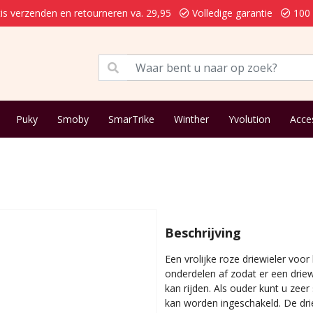
is verzenden en retourneren va. 29,95
Volledige garantie
100 
Puky
Smoby
SmarTrike
Winther
Yvolution
Acce
Beschrijving
Een vrolijke roze driewieler vo
onderdelen af zodat er een driew
kan rijden. Als ouder kunt u zee
kan worden ingeschakeld. De drie