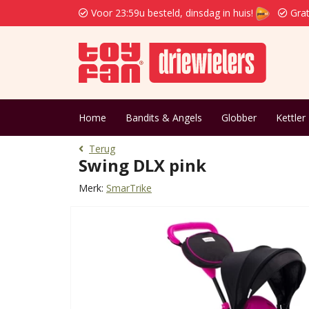
Voor 23:59u besteld, dinsdag in huis!
Grat
Home
Bandits & Angels
Globber
Kettler
Terug
Swing DLX pink
Merk:
SmarTrike