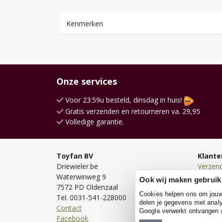
Kenmerken
Onze services
Voor 23:59u besteld, dinsdag in huis!
Gratis verzenden en retourneren va. 29,95
Volledige garantie.
Toyfan BV
Klante
Driewieler.be
Verzen
Waterwinweg 9
Bezorg
Ook wij maken gebruik
7572 PD Oldenzaal
Bestell
Cookies helpen ons om jouw e
Tel. 0031-541-228000
Betale
delen je gegevens met analy
Contact
Retour
Google verwerkt ontvangen
Facebook
Garanti