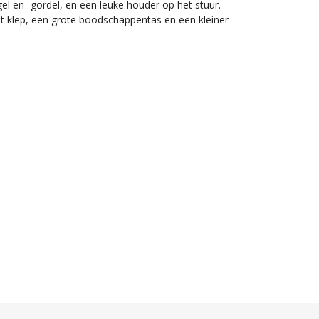
el en -gordel, en een leuke houder op het stuur.
t klep, een grote boodschappentas en een kleiner
.
ar zelfstandige driewieler