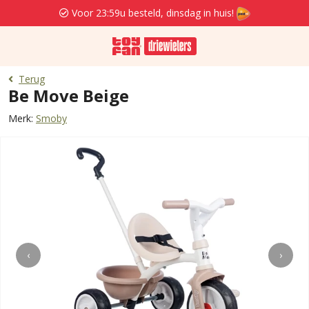
Voor 23:59u besteld, dinsdag in huis!
Terug
Be Move Beige
Merk:
Smoby
‹
›