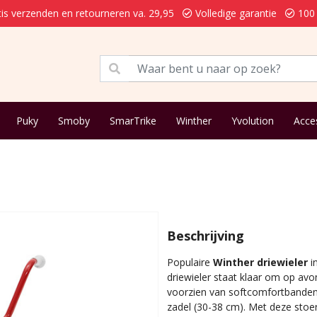
is verzenden en retourneren va. 29,95
Volledige garantie
100 
Puky
Smoby
SmarTrike
Winther
Yvolution
Acce
Beschrijving
Populaire
Winther driewieler
i
driewieler staat klaar om op avo
voorzien van softcomfortbanden,
zadel (30-38 cm). Met deze stoer