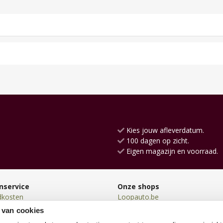
Kies jouw afleverdatum.
100 dagen op zicht.
Eigen magazijn en voorraad.
nservice
Onze shops
dkosten
Loopauto.be
en
Loopfiets.be
 van cookies
en
TrampolineXL.be