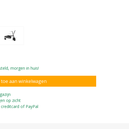
teld, morgen in huis!
nderen vanaf 2 jaar
gazijn
en op zicht
 creditcard of PayPal