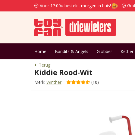
Voor 17:00u besteld, morgen in huis!
Grat
Home
Bandits & Angels
Globber
Kettler
Terug
Kiddie Rood-Wit
Merk:
Winther
(10)